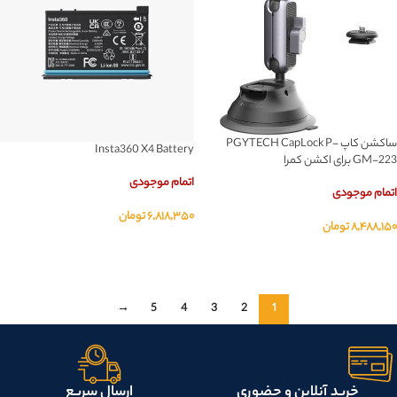
ساکشن کاپ PGYTECH CapLock P-
Insta360 X4 Battery
GM-223 برای اکشن کمرا
اتمام موجودی
اتمام موجودی
۶,۸۱۸,۳۵۰
تومان
۸,۴۸۸,۱۵۰
تومان
اطلاعات بیشتر
اطلاعات بیشتر
→
5
4
3
2
1
خرید آنلاین و حضوری
ارسال سریع