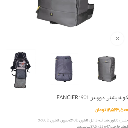
بزرگنمایی تصویر
کوله پشتی دوربین FANCIER 1901
۱۲,۵۲۳,۵۰۰
تومان
جنس: نایلون ضد آب (داخل: نایلون 210D؛ بیرون: نایلون 1680D)
ابعاد خارجی: 47× 25× 37.5سانتی‌متر