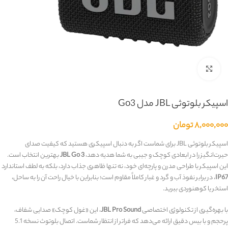
بزرگنمایی تصویر
اسپیکر بلوتوثی JBL مدل Go3
۸,۰۰۰,۰۰۰
تومان
اسپیکر بلوتوثی JBL برای شماست اگر به دنبال اسپیکری هستید که کیفیت صدای
حیرت‌انگیز را در ابعادی کوچک و جیبی به شما هدیه دهد،
JBL Go 3
بهترین انتخاب است.
این اسپیکر با طراحی مدرن و پارچه‌ای خود، نه تنها ظاهری جذاب دارد، بلکه به لطف استاندارد
IP67
، در برابر نفوذ آب و گرد و غبار کاملاً مقاوم است؛ بنابراین با خیال راحت آن را به ساحل،
استخر یا کوهنوردی ببرید.
با بهره‌گیری از تکنولوژی اختصاصی
JBL Pro Sound
، این «غول کوچک» صدایی شفاف،
پرحجم و با بیس دقیق ارائه می‌دهد که فراتر از انتظار شماست. اتصال بلوتوث نسخه 5.1