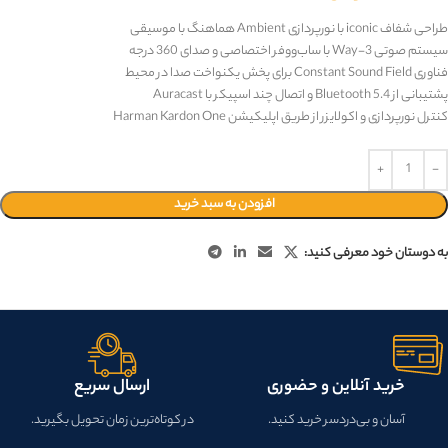
طراحی شفاف iconic با نورپردازی Ambient هماهنگ با موسیقی
سیستم صوتی 3-Way با ساب‌ووفر اختصاصی و صدای 360 درجه
فناوری Constant Sound Field برای پخش یکنواخت صدا در محیط
پشتیبانی از Bluetooth 5.4 و اتصال چند اسپیکر با Auracast
کنترل نورپردازی و اکولایزر از طریق اپلیکیشن Harman Kardon One
افزودن به سبد خرید
به دوستان خود معرفی کنید:
خرید آنلاین و حضوری
ارسال سریع
آسان و بی‌دردسر خرید کنید.
در کوتاه‌ترین زمان تحویل بگیرید.