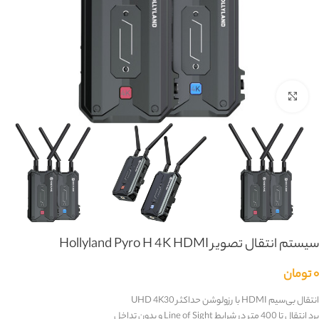
بزرگنمایی تصویر
سیستم انتقال تصویر Hollyland Pyro H 4K HDMI
۰
تومان
انتقال بی‌سیم HDMI با رزولوشن حداکثر UHD 4K30
برد انتقال تا 400 متر در شرایط Line of Sight و بدون تداخل