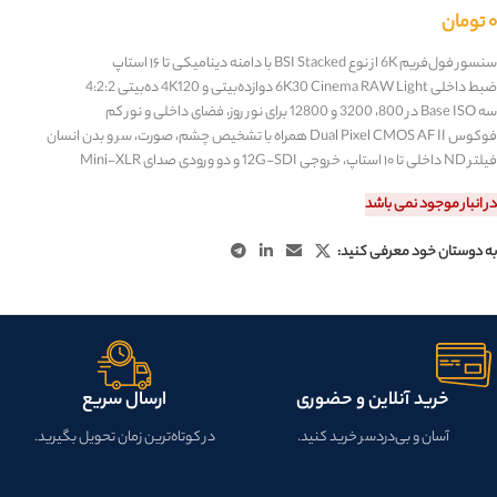
۰
تومان
سنسور فول‌فریم 6K از نوع BSI Stacked با دامنه دینامیکی تا ۱۶ استاپ
ضبط داخلی 6K30 Cinema RAW Light دوازده‌بیتی و 4K120 ده‌بیتی 4:2:2
سه Base ISO در 800، 3200 و 12800 برای نور روز، فضای داخلی و نور کم
فوکوس Dual Pixel CMOS AF II همراه با تشخیص چشم، صورت، سر و بدن انسان
فیلتر ND داخلی تا ۱۰ استاپ، خروجی 12G-SDI و دو ورودی صدای Mini-XLR
در انبار موجود نمی باشد
به دوستان خود معرفی کنید:
خرید آنلاین و حضوری
ارسال سریع
آسان و بی‌دردسر خرید کنید.
در کوتاه‌ترین زمان تحویل بگیرید.