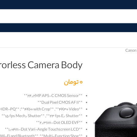
Canon 
rorless Camera Body
۰
تومان
**
۲۴٫۲MP APS-C CMOS Sensor
**
**
Dual Pixel CMOS AF II
**
HDR-PQ
**; **
۴K۶۰ with Crop
**, **
۴K۳۰ Video
**
**
۱۵ fps Mech٫ Shutter
**, **
۲۳ fps E٫ Shutter
**
**
۲٫۳۶m-Dot OLED EVF
**
**
۱٫۰۴m-Dot Vari-Angle Touchscreen LCD
**
*
Wi-Fi and Bluetooth
**, **
Multi-Function Shoe
**