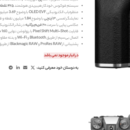
سیستم فوکوس خودکار هیبریدی هوشمند
۴۲۵ نقطه‌ای
منظره‌یاب الکترونیکی
OLED EVF
با وضوح ‎
3.69
نمایشگر لمسی
۳ اینچی
با وضوح ‎
1.84
عکاسی پیاپی با سرعت
۲۰ فریم‌برثانیه
در شاتر الکترونیک
قابلیت
Pixel Shift Multi-Shot
با رزولوشن نهایی ‎
160 مگاپیکسل
اتصال بی‌سیم از طریق
Bluetooth
و
Wi-Fi
و بدنه مقاوم
پشتیبانی از
ProRes RAW
و
Blackmagic RAW
از طری
در انبار موجود نمی باشد
به دوستان خود معرفی کنید: