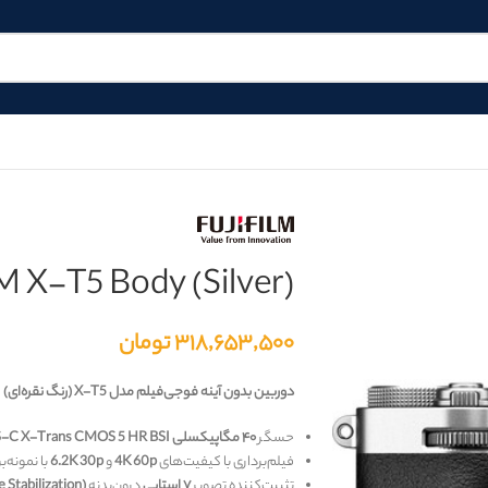
 X-T5 Body (Silver)
۳۱۸,۶۵۳,۵۰۰
تومان
دوربین بدون آینه فوجی‌فیلم مدل X-T5 (رنگ نقره‌ای)
حسگر
۴۰ مگاپیکسلی
-C X-Trans CMOS 5 HR BSI
فیلم‌برداری با کیفیت‌های
4K 60p
و
6.2K 30p
با نمونه‌ب
تثبیت‌کننده تصویر
۷ استاپی
درون‌بدنه
 Stabilization)