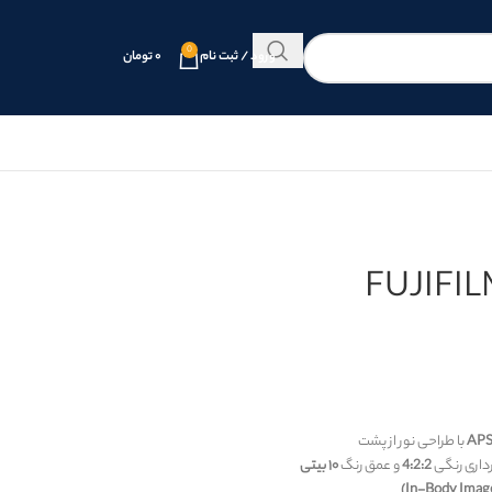
0
ورود / ثبت نام
۰
تومان
FUJIFILM
APS
با طراحی نور از پشت
رداری رنگی
4:2:2
و عمق رنگ
۱۰ بیتی
(In-Body Image