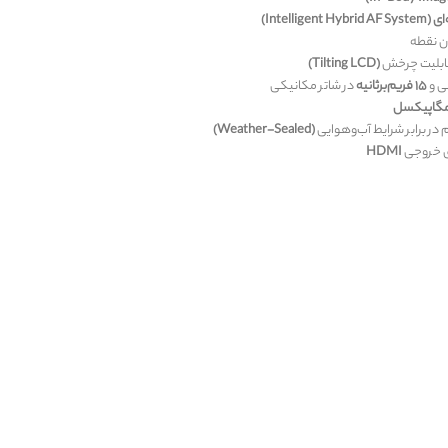
(Intelligent Hybrid AF System)
(Tilting LCD)
ی و
۱۵ فریم‌برثانیه
در شاتر مکانیکی
 در برابر شرایط آب‌و‌هوایی
(Weather-Sealed)
ق خروجی
HDMI