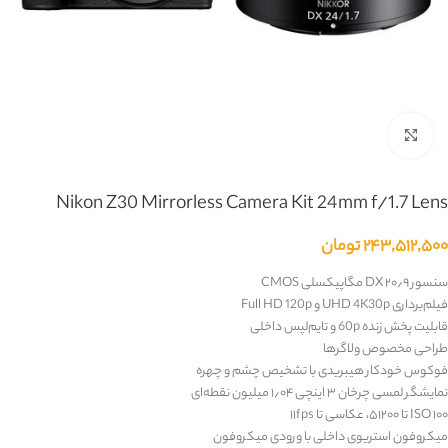
بزرگنمایی تصویر
Nikon Z30 Mirrorless Camera Kit 24mm f/1.7 Lens
۲۴۳,۵۱۲,۵۰۰
تومان
سنسور ‎DX‎ ‎۲۰٫۹‎ مگاپیکسلی
CMOS
فیلم‌برداری ‎UHD 4K30p‎ و ‎Full HD 120p‎
قابلیت پخش زنده ‎60p‎ و تایم‌لپس داخلی
طراحی مخصوص ولاگرها
فوکوس خودکار هیبریدی با تشخیص چشم و چهره
نمایشگر لمسی چرخان ‎۳‎ اینچی ‎۱٫۰۴‎ میلیون نقطه‌ای
‎ISO‎ ‎۱۰۰‎ تا ‎۵۱۲۰۰‎، عکاسی تا ‎۱۱fps‎
میکروفون استریوی داخلی با ورودی میکروفون