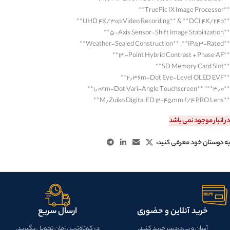
**
TruePic IX Image Processor
**
**
UHD ۴K/۳۰p Video Recording
** & **
DCI ۴K/۲۴p
**
**
۵-Axis Sensor-Shift Image Stabilization
**
**
Weather-Sealed Construction
**, **
IP۵۳-Rated
**
**
۱۲۱-Point Hybrid Contrast + Phase AF
**
**
SD Memory Card Slot
**
**
۲٫۳۶m-Dot Eye-Level OLED EVF
**
**
۱٫۰۴m-Dot Vari-Angle Touchscreen
**” **
۳٫۰
**
**
M٫Zuiko Digital ED ۱۲-۴۵mm f/۴ PRO Lens
**
در انبار موجود نمی باشد
به دوستان خود معرفی کنید:
خرید آنلاین و حضوری
ارسال سریع
آسان و بی‌دردسر خرید کنید.
در کوتاه‌ترین زمان تحویل بگیرید.