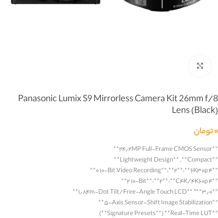
بزرگنمایی تصویر
Panasonic Lumix S9 Mirrorless Camera Kit 26mm f/8
Lens (Black)
۰
تومان
**
۲۴٫۲MP Full-Frame CMOS Sensor
**
**
Lightweight Design
**, **
Compact
**
**
۰ ۱۰-Bit Video Recording
**:**
۲
**:**
۶K۳۰p ۴
**
**
۲ ۱۰-Bit
**:**
۲
**:**
C۴K/۴K۶۰p ۴
**
**
۱٫۸۴m-Dot Tilt/Free-Angle Touch LCD
**” **
۳٫۰
**
**
۵-Axis Sensor-Shift Image Stabilization
**
**)
Signature Presets
** (**
Real-Time LUT
**