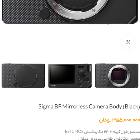
بزرگنمایی تصویر
Sigma BF Mirrorless Camera Body (Black)
۳۵۵,۰۰۰,۰۰۰
تومان
سنسور فول‌فریم ‎۲۴٫۶‎ مگاپیکسلی
BSI CMOS
دوربین یک‌تکه با طراحی ساده و رادیکال