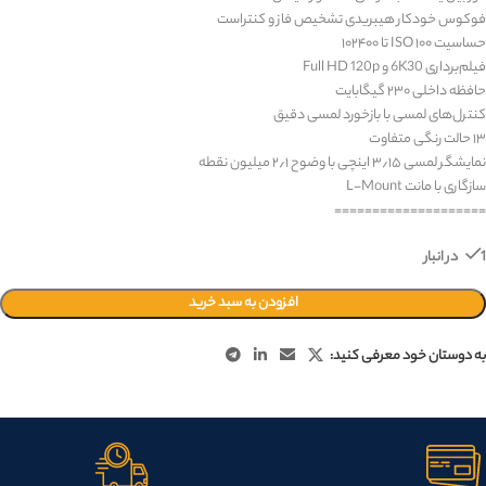
فوکوس خودکار هیبریدی تشخیص فاز و کنتراست
حساسیت ‎ISO ۱۰۰‎ تا ‎۱۰۲۴۰۰‎
فیلم‌برداری ‎6K30‎ و ‎Full HD 120p‎
حافظه داخلی ‎۲۳۰‎ گیگابایت
کنترل‌های لمسی با بازخورد لمسی دقیق
۱۳ حالت رنگی متفاوت
نمایشگر لمسی ‎۳٫۱۵‎ اینچی با وضوح ‎۲٫۱‎ میلیون نقطه
سازگاری با مانت
L-Mount
====================
1 در انبار
افزودن به سبد خرید
به دوستان خود معرفی کنید: