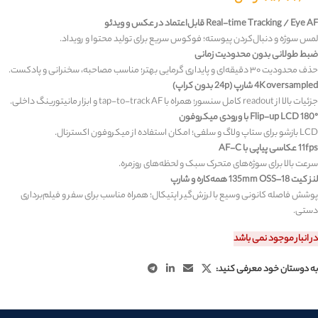
Real-time Tracking / Eye AF قابل‌اعتماد در عکس و ویدئو
لمس سوژه و دنبال‌کردن پیوسته؛ فوکوس سریع برای تولید محتوا و رویداد.
ضبط طولانی بدون محدودیت زمانی
حذف محدودیت ۳۰ دقیقه‌ای و پایداری گرمایی بهتر؛ مناسب مصاحبه، سخنرانی و پادکست.
4K oversampled شارپ (24p بدون کراپ)
جزئیات بالا از readout کامل سنسور؛ همراه با tap-to-track AF و ابزار مانیتورینگ داخلی.
Flip-up LCD 180° با ورودی میکروفون
LCD بازشو برای ستاپ ولاگ و سلفی؛ امکان استفاده از میکروفون اکسترنال.
11fps عکاسی پیاپی با AF-C
سرعت بالا برای سوژه‌های متحرک سبک و لحظه‌های روزمره.
لنز کیت 18–135mm OSS همه‌کاره و شارپ
پوشش فاصله کانونی وسیع با لرزش‌گیر اپتیکال؛ همراه مناسب برای سفر و فیلم‌برداری
دستی.
در انبار موجود نمی باشد
به دوستان خود معرفی کنید: