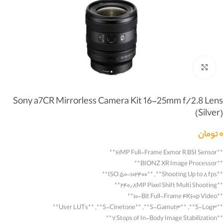
بزرگنمایی تصویر
Sony a7CR Mirrorless Camera Kit 16-25mm f/2.8 Lens
(Silver)
۰
تومان
**
۶۱MP Full-Frame Exmor R BSI Sensor
**
**
BIONZ XR Image Processor
**
**
ISO ۵۰-۱۰۲۴۰۰
**, **
Shooting Up to ۸ fps
**
**
۲۴۰٫۸MP Pixel Shift Multi Shooting
**
**
۱۰-Bit Full-Frame ۴K۶۰p Video
**
**
User LUTs
**, **
S-Cinetone
**, **
S-Gamut۳
**, **
S-Log۳
**
**
۷ Stops of In-Body Image Stabilization
**