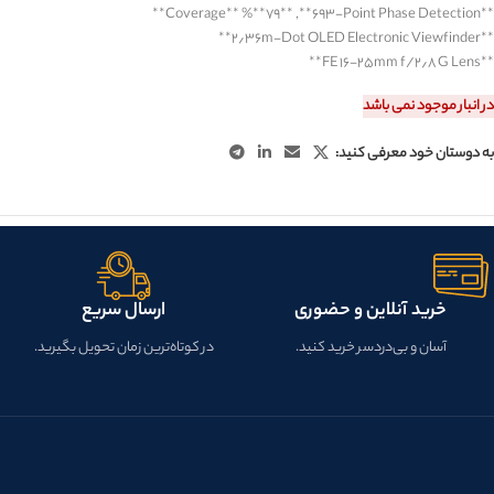
**
Coverage
**% **
۷۹
**, **
۶۹۳-Point Phase Detection
**
**
۲٫۳۶m-Dot OLED Electronic Viewfinder
**
**
FE ۱۶-۲۵mm f/۲٫۸ G Lens
**
در انبار موجود نمی باشد
به دوستان خود معرفی کنید:
خرید آنلاین و حضوری
ارسال سریع
آسان و بی‌دردسر خرید کنید.
در کوتاه‌ترین زمان تحویل بگیرید.