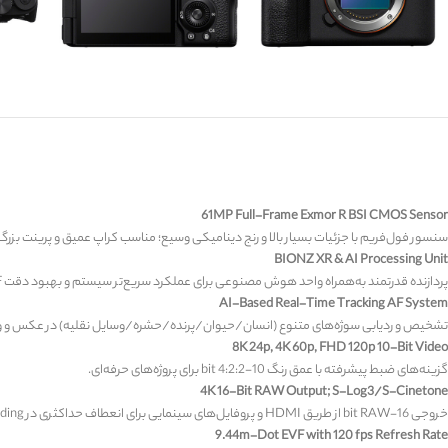
61MP Full-Frame Exmor R BSI CMOS Sensor
سنسور فول‌فریم با جزئیات بسیار بالا و رنج دینامیکی وسیع؛ مناسب کراپ عمیق و پرینت بزرگ
BIONZ XR & AI Processing Unit
پردازنده قدرتمند به‌همراه واحد هوش مصنوعی برای عملکرد سریع‌تر سیستم و بهبود دقت AF.
AI-Based Real-Time Tracking AF System
تشخیص و ردیابی سوژه‌های متنوع (انسان/حیوان/پرنده/حشره/وسایل نقلیه) در عکس و وی
8K 24p, 4K 60p, FHD 120p 10-Bit Video
گزینه‌های ضبط پیشرفته با عمق رنگ 10-bit 4:2:2 برای پروژه‌های حرفه‌ای.
4K 16-Bit RAW Output; S-Log3/S-Cinetone
خروجی 16-bit RAW از طریق HDMI و پروفایل‌های سینمایی برای انعطاف حداکثری در Color Grading.
9.44m-Dot EVF with 120 fps Refresh Rate