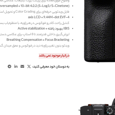
وضوح فوق‌العاده برای پرینت بزرگ، تبلیغات، عکاسی 
oversampled + 10-bit 4:2:2 (S-Log3/S-Cinetone)
فایل ویدئویی حرفه‌ای برای Color Grading و تحویل استاندارد سینمایی.
4-axis LCD + 9.44M-dot EVF
کنترل راحت کادر و فوکوس در هر زاویه، با منظره‌یاب بسیا
IBIS بهبود یافته + Active stabilization
لرزش‌گیری داخلی قدرتمند تا 8 استاپ برای عکاسی دستی و فیلم‌برداری روان‌تر.
Breathing Compensation + Focus Bracketing
ویدئو بدون تغییر زاویه دید در فوکوس و عمق میدان گست
در انبار موجود نمی باشد
به دوستان خود معرفی کنید: