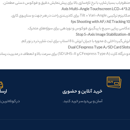
منظره‌یاب بسیار شارپ با نرخ تازه‌سازی بالا برای پیش‌نمایش دقیق و فوکوس دستی مطمئن.
3.2" 4-Axis Multi-Angle Touchscreen LCD
مکانیزم ترکیبی Tilt + Vari-Angle برای کادربندی راحت در هر جهت و سناریوی کاری.
10 fps Shooting with AF/AE Tracking
عکاسی پیاپی سریع با پیگیری فوکوس و نوردهی برای سوژه‌های متحرک.
8-Stop 5-Axis Image Stabilization
لرزش‌گیر داخلی ۵ محوره با جبران لرزش تا 8 استاپ برای ثبت شارپ‌تر در نور کم.
Dual CFexpress Type A/SD Card Slots
دو درگاه کارت (CFexpress Type A و SD UHS-II) برای سرعت بالا و انعطاف در مدیریت رسانه.
خرید آنلاین و حضوری
ارسا
آسان و بی‌دردسر خرید کنید.
در کوتاه‌ترین 