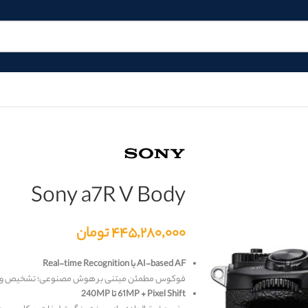
Sony a7R V Body
۴۴۵,۲۸۰,۰۰۰
تومان
AI-based AF با Real-time Recognition
فوکوس مطمئن مبتنی بر هوش مصنوعی؛ تشخیص و ردیا
61MP + Pixel Shift تا 240MP