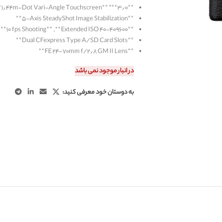
*
۱٫۴۴m-Dot Vari-Angle Touchscreen
**” **
۳٫۰
**
**
۵-Axis SteadyShot Image Stabilization
**
**
۱۰ fps Shooting
**, **
Extended ISO ۴۰-۴۰۹۶۰۰
**
**
Dual CFexpress Type A/SD Card Slots
**
**
FE ۲۴-۷۰mm f/۲٫۸ GM II Lens
**
در انبار موجود نمی باشد
به دوستان خود معرفی کنید: