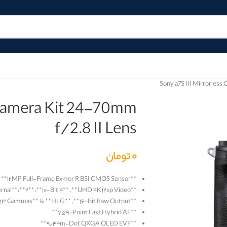
Sony a7S III Mirrorless
s Camera Kit 24-70mm
f/2.8 II Lens
۰
تومان
**
۱۲MP Full-Frame Exmor R BSI CMOS Sensor
**
ernal
**:**
۲
**:**
۱۰-Bit ۴
**, **
UHD ۴K ۱۲۰p Video
**
g۳ Gammas
** & **
HLG
**, **
۱۶-Bit Raw Output
**
**
۷۵۹-Point Fast Hybrid AF
**
**
۹٫۴۴m-Dot QXGA OLED EVF
**