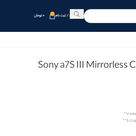
0
ورود / ثبت نام
۰
تومان
Sony a7S III Mirrorles
**
۲ Int
**
S-Lo