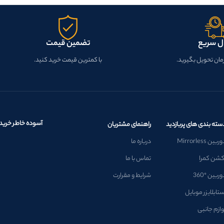
ل سریع
تضمین قیمت
زمان تحویل بگیرید.
با کمترین قیمت خرید کنید.
آسوده خاطر خرید 
سته بندی های پربازدید
راهنمای مشتریان
ربین Mirrorless
درباره ما
کشن کمرا
تماس با ما
وربین °360
شرایط و مقرارت
ستابلایزر موبایل
وازم جانبی