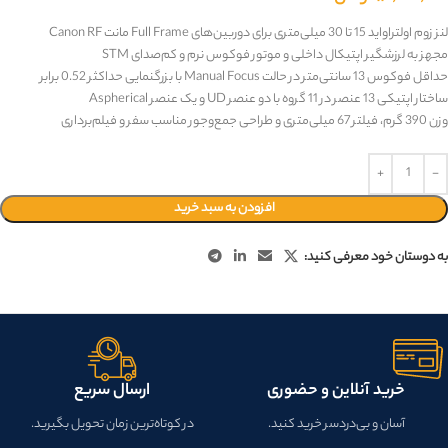
لنز زوم اولتراواید 15 تا 30 میلی‌متری برای دوربین‌های Full Frame مانت Canon RF
مجهز به لرزشگیر اپتیکال داخلی و موتور فوکوس نرم و کم‌صدای STM
حداقل فوکوس 13 سانتی‌متر در حالت Manual Focus با بزرگنمایی حداکثر 0.52 برابر
ساختار اپتیکی 13 عنصر در 11 گروه با دو عنصر UD و یک عنصر Aspherical
وزن 390 گرم، فیلتر 67 میلی‌متری و طراحی جمع‌وجور مناسب سفر و فیلم‌برداری
افزودن به سبد خرید
به دوستان خود معرفی کنید:
خرید آنلاین و حضوری
ارسال سریع
آسان و بی‌دردسر خرید کنید.
در کوتاه‌ترین زمان تحویل بگیرید.