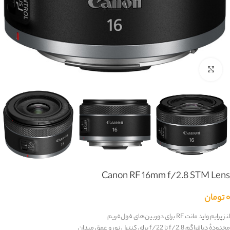
بزرگنمایی تصویر
Canon RF 16mm f/2.8 STM Lens
۰
تومان
لنز پرایم واید مانت
RF
برای دوربین‌های فول‌فریم
محدودهٔ دیافراگم
f/2.8
تا
f/22
برای کنترل نور و عمق میدان