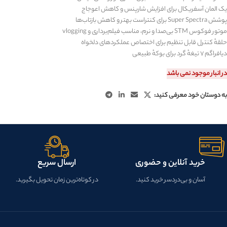
یک المان آسفریکال برای افزایش شارپنس و کاهش اعوجاج
پوشش
Super Spectra
برای کنتراست بهتر و کاهش بازتاب‌ها
موتور فوکوس
STM
بی‌صدا و نرم، مناسب فیلم‌برداری و
vlogging
حلقهٔ کنترل قابل تنظیم برای اختصاص عملکردهای دلخواه
دیافراگم ۷ تیغهٔ گرد برای بوکهٔ طبیعی
در انبار موجود نمی باشد
به دوستان خود معرفی کنید:
خرید آنلاین و حضوری
ارسال سریع
آسان و بی‌دردسر خرید کنید.
در کوتاه‌ترین زمان تحویل بگیرید.