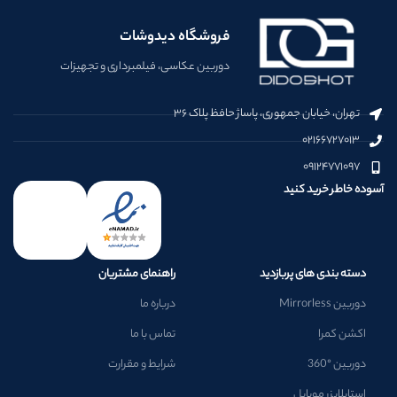
فروشگاه دیدوشات
دوربین عکاسی، فیلمبرداری و تجهیزات
تهران، خیابان جمهوری، پاساژ حافظ پلاک ۳۶
۰۲۱۶۶۷۲۷۰۱۳
۰۹۱۲۴۷۷۱۰۹۷
آسوده خاطر خرید کنید
دسته بندی های پربازدید
راهنمای مشتریان
دوربین Mirrorless
درباره ما
اکشن کمرا
تماس با ما
دوربین °360
شرایط و مقرارت
استابلایزر موبایل