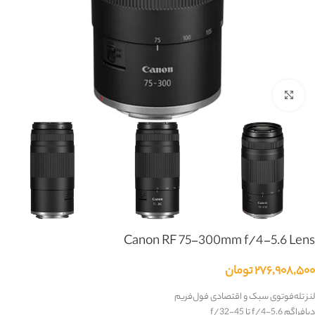
بزرگنمایی تصویر
Canon RF 75-300mm f/4-5.6 Lens
۲۷۶,۹۰۸,۵۰۰
تومان
لنز تله‌فوتوی سبک و اقتصادی فول‌فریم
دیافراگم
f/4-5.6
تا
f/32-45