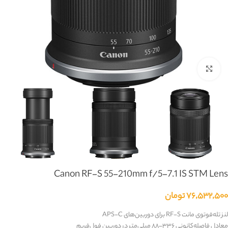
بزرگنمایی تصویر
Canon RF-S 55-210mm f/5-7.1 IS STM Lens
۷۶,۵۳۲,۵۰۰
تومان
لنز تله‌فوتوی مانت
RF-S
برای دوربین‌های
APS-C
معادل فاصله‌کانونی ۳۳۶–۸۸ میلی‌متر در دوربین فول‌فریم