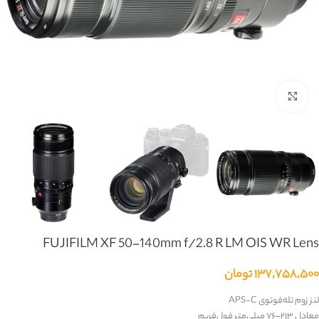
بزرگنمایی تصویر
FUJIFILM XF 50-140mm f/2.8 R LM OIS WR Lens
۱۳۷,۷۵۸,۵۰۰
تومان
لنز زوم تله‌فوتوی APS-C
معادل ۲۱۳–۷۶ میلی‌متر فول‌فریم