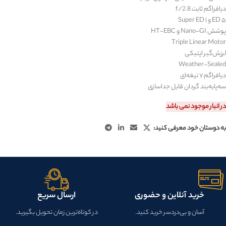
دیافراگم ثابت f/2.8
۵ ED و ۱ Super ED
پوشش Nano-GI و HT-EBC
Triple Linear Motor
لرزش‌گیر اپتیکی
Weather-Sealed
دیافراگم ۷ تیغه‌ای
سه‌پایه‌بند گردان قابل جداسازی
در انبار موجود نمی باشد
به دوستان خود معرفی کنید:
خرید آنلاین و حضوری
ارسال سریع
آسان و بی‌دردسر خرید کنید.
در کوتاه‌ترین زمان تحویل بگیرید.