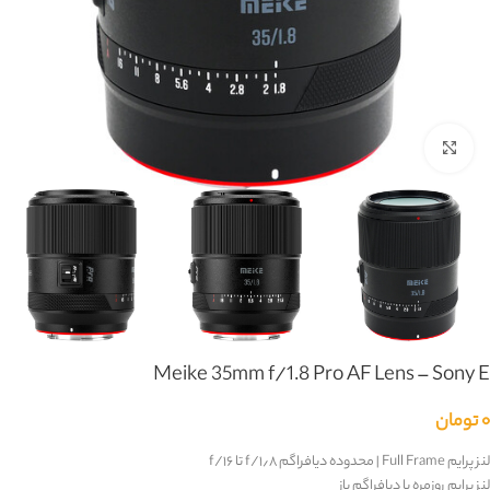
بزرگنمایی تصویر
Meike 35mm f/1.8 Pro AF Lens – Sony E
۰
تومان
لنز پرایم Full Frame | محدوده دیافراگم
f/۱٫۸
تا
f/۱۶
لنز پرایم روزمره با دیافراگم باز