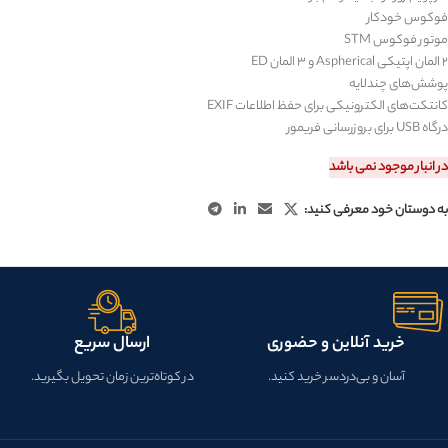
فوکوس خودکار
موتور فوکوس
STM
۲ المان اپتیکی
Aspherical
و ۳ المان
ED
پوشش‌های چندلایه
کانتکت‌های الکترونیکی برای حفظ اطلاعات
EXIF
درگاه
USB
برای بروزرسانی فریمور
در انبار موجود نمی باشد
به دوستان خود معرفی کنید:
خرید آنلاین و حضوری
ارسال سریع
آسان و بی‌دردسر خرید کنید.
در کوتاه‌ترین زمان تحویل بگیرید.