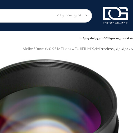
حه اصلی
محصولات
تماس با ما
درباره ما
خانه
لنز
لنز Mirrorless
Meike 50mm f/0.95 MF Lens – FUJIFILM X