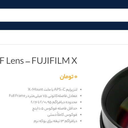
 Lens – FUJIFILM X
۰
تومان
لنز پرایم APS-C با مانت
X-Mount
معادل فاصله‌کانونی ۷۵ میلی‌متر در Full Frame
محدوده دیافراگم
f/۰٫۹۵
تا
f/۱۶
حداقل فاصله فوکوس ۱٫۵ اینچ
فوکوس کاملاً دستی
دیافراگم ۱۳ تیغه برای بوکه نرم