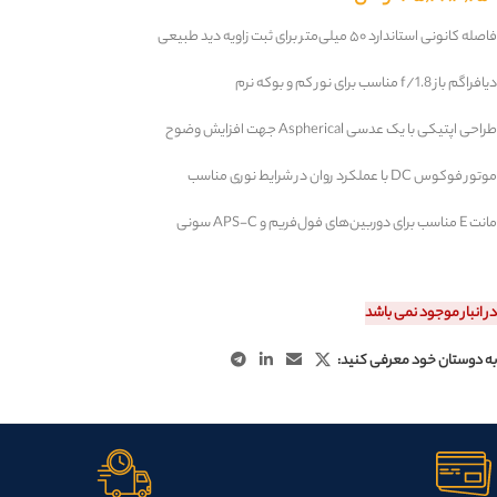
فاصله کانونی استاندارد ۵۰ میلی‌متر برای ثبت زاویه دید طبیعی
دیافراگم باز f/1.8 مناسب برای نور کم و بوکه نرم
طراحی اپتیکی با یک عدسی Aspherical جهت افزایش وضوح
موتور فوکوس DC با عملکرد روان در شرایط نوری مناسب
مانت E مناسب برای دوربین‌های فول‌فریم و APS-C سونی
در انبار موجود نمی باشد
به دوستان خود معرفی کنید: