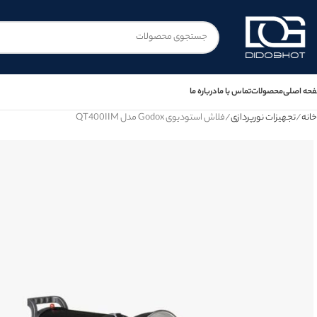
حه اصلی
محصولات
تماس با ما
درباره ما
خانه
تجهیزات نورپردازی
فلاش استودیوی Godox مدل QT400IIM