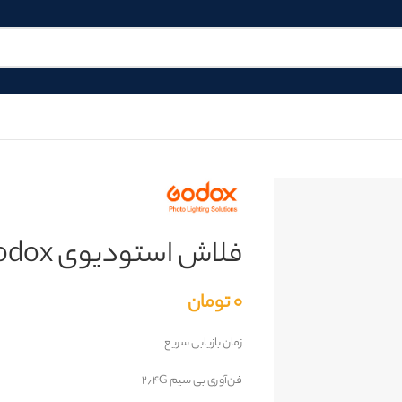
فلاش استودیوی Godox مدل QT400IIM
۰
تومان
زمان بازیابی سریع
فن‌آوری بی سیم ۲٫۴G